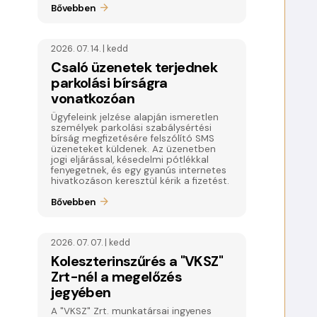
Bővebben
2026. 07. 14. | kedd
Csaló üzenetek terjednek
parkolási bírságra
vonatkozóan
Ügyfeleink jelzése alapján ismeretlen
személyek parkolási szabálysértési
bírság megfizetésére felszólító SMS
üzeneteket küldenek. Az üzenetben
jogi eljárással, késedelmi pótlékkal
fenyegetnek, és egy gyanús internetes
hivatkozáson keresztül kérik a fizetést.
Bővebben
2026. 07. 07. | kedd
Koleszterinszűrés a "VKSZ"
Zrt-nél a megelőzés
jegyében
A "VKSZ" Zrt. munkatársai ingyenes