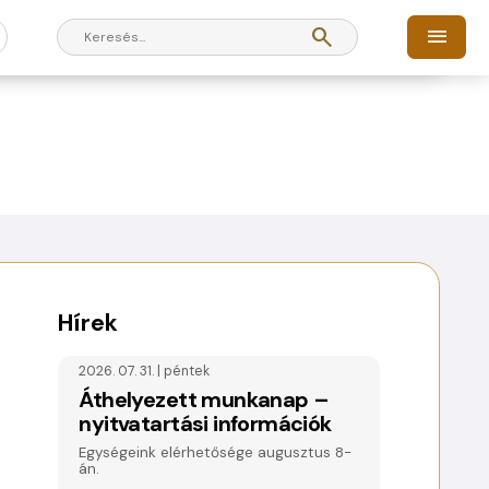
search
menu
Hírek
2026. 07. 31. | péntek
Áthelyezett munkanap –
nyitvatartási információk
Egységeink elérhetősége augusztus 8-
án.