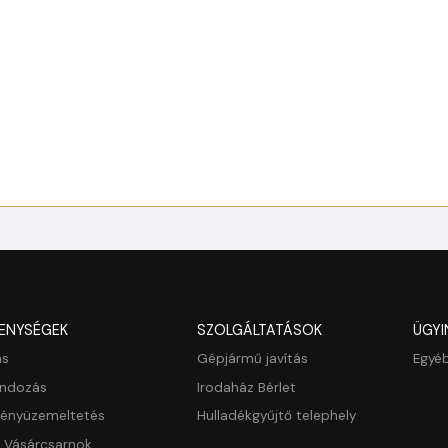
ENYSÉGEK
SZOLGÁLTATÁSOK
ÜGYI
ás
Gépjármű javítás
Egyéb
ondozás
Irodaház Bérlet
ményüzemeltetés
Hulladékgyűjtő telephely
s Vásárcsarnok