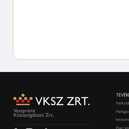
TEVÉK
Parkol
Parkg
Intéz
Piac é