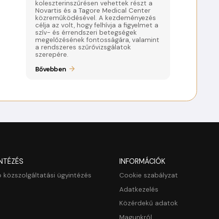
koleszterinszűrésen vehettek részt a
Novartis és a Tagore Medical Center
közreműködésével. A kezdeményezés
célja az volt, hogy felhívja a figyelmet a
szív- és érrendszeri betegségek
megelőzésének fontosságára, valamint
a rendszeres szűrővizsgálatok
szerepére.
Bővebben
NTÉZÉS
INFORMÁCIÓK
 közszolgáltatási ügyintézés
Cookie szabályzat
Adatkezelés
Közérdekű adatok
Magunkról