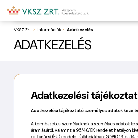
Kolostoro
VKSZ Zrt.
Információk
Adatkezelés
ADATKEZELÉS
Adatkezelési tájékozta
Adatkezelési tájékoztató személyes adatok kezelé
A természetes személyeknek a személyes adatok keze
áramlásáról, valamint a 95/46/EK rendelet hatályon kívü
és Tanácsi (EU) rendelet (alábbiakban: GDPR) 13. és 14.