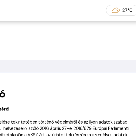
k és Kertek
27°C
tó
séről
lése tekintetében történő védelméről és az ilyen adatok szabad
l helyezéséről szóló 2016. április 27-ei 2016/679 Európai Parlamenti
 cikkei alapján a VKSZ Zrt. az érintettek részére a személyes adatok