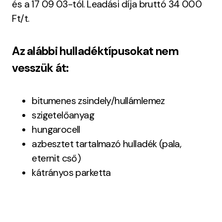
és a 17 09 03-tól. Leadási díja bruttó 34 000
Ft/t.
Az alábbi hulladéktípusokat nem
vesszük át:
bitumenes zsindely/hullámlemez
szigetelőanyag
hungarocell
azbesztet tartalmazó hulladék (pala,
eternit cső)
kátrányos parketta