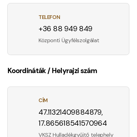
TELEFON
+36 88 949 849
Központi Ügyfélszolgálat
Koordináták / Helyrajzi szám
CÍM
47.11321409884879,
17.865618541570964
VKSZ Hulladékgyűjtő telephely