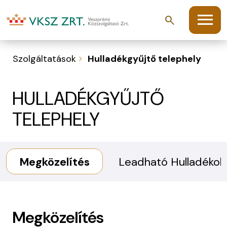
menu
search
Szolgáltatások
Hulladékgyűjtő telephely
HULLADÉKGYŰJTŐ
TELEPHELY
Megközelítés
Leadható Hulladékok
Megközelítés