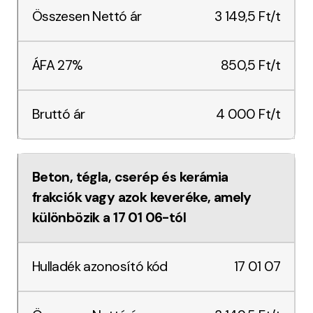
3 149,5 Ft/t
850,5 Ft/t
4 000 Ft/t
Beton, tégla, cserép és kerámia
frakciók vagy azok keveréke, amely
különbözik a 17 01 06-tól
17 01 07