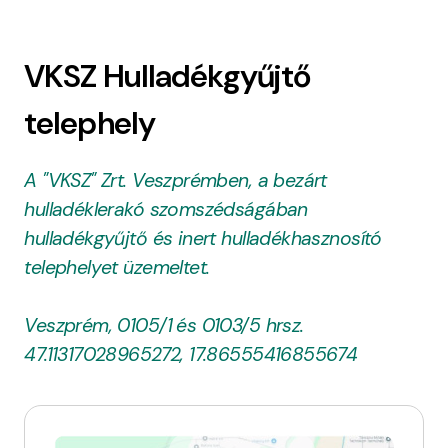
VKSZ Hulladékgyűjtő
telephely
A "VKSZ" Zrt. Veszprémben, a bezárt
hulladéklerakó szomszédságában
hulladékgyűjtő és inert hulladékhasznosító
telephelyet üzemeltet.
Veszprém, 0105/1
és 0103/5 hrsz.
47.11317028965272, 17.86555416855674