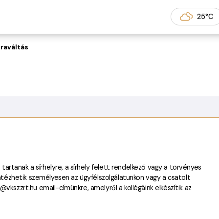
k és Kertek
25°C
jraváltás
 tartanak a sírhelyre, a sírhely felett rendelkező vagy a törvényes
intézhetik személyesen az ügyfélszolgálatunkon vagy a csatolt
vkszzrt.hu email-címünkre, amelyről a kollégáink elkészítik az
.