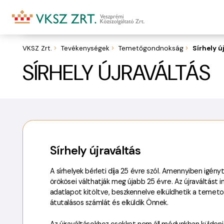
Kolostoro
VKSZ Zrt.
Tevékenységek
Temetőgondnokság
Sírhely ú
SÍRHELY ÚJRAVÁLTÁS
Sírhely újraváltás
A sírhelyek bérleti díja 25 évre szól. Amennyiben igényt
örökösei válthatják meg újabb 25 évre. Az újraváltást 
adatlapot kitöltve, beszkennelve elküldhetik a temeto@
átutalásos számlát és elküldik Önnek.
Az újraváltásokhoz csekket nem áll módunkban küldeni