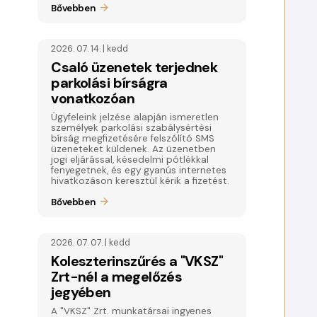
Bővebben
2026. 07. 14. | kedd
Csaló üzenetek terjednek
parkolási bírságra
vonatkozóan
Ügyfeleink jelzése alapján ismeretlen
személyek parkolási szabálysértési
bírság megfizetésére felszólító SMS
üzeneteket küldenek. Az üzenetben
jogi eljárással, késedelmi pótlékkal
fenyegetnek, és egy gyanús internetes
hivatkozáson keresztül kérik a fizetést.
Bővebben
2026. 07. 07. | kedd
Koleszterinszűrés a "VKSZ"
Zrt-nél a megelőzés
jegyében
A "VKSZ" Zrt. munkatársai ingyenes