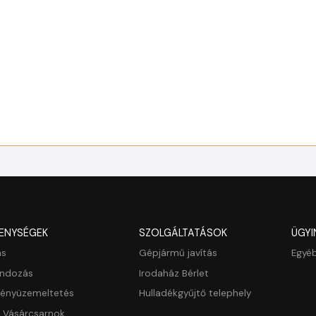
ENYSÉGEK
SZOLGÁLTATÁSOK
ÜGYI
ás
Gépjármű javítás
Egyéb
ondozás
Irodaház Bérlet
ményüzemeltetés
Hulladékgyűjtő telephely
s Vásárcsarnok