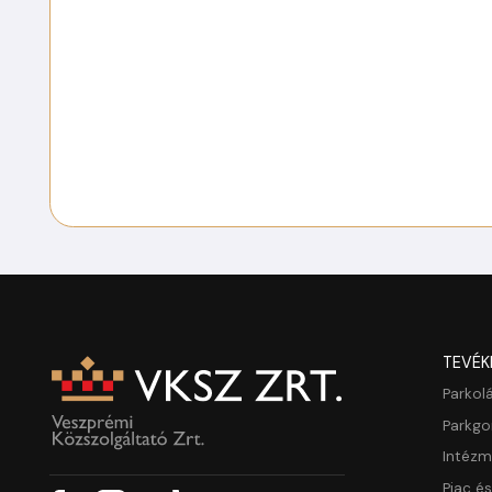
TEVÉK
Parkol
Parkg
Intéz
Piac é