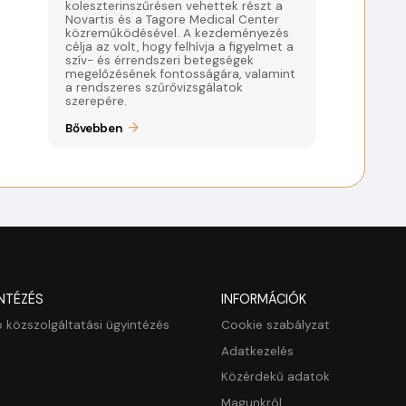
koleszterinszűrésen vehettek részt a
Novartis és a Tagore Medical Center
közreműködésével. A kezdeményezés
célja az volt, hogy felhívja a figyelmet a
szív- és érrendszeri betegségek
megelőzésének fontosságára, valamint
a rendszeres szűrővizsgálatok
szerepére.
Bővebben
NTÉZÉS
INFORMÁCIÓK
 közszolgáltatási ügyintézés
Cookie szabályzat
Adatkezelés
Közérdekű adatok
Magunkról