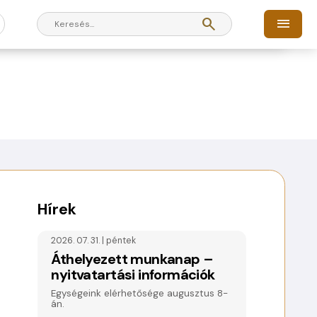
search
menu
Hírek
2026. 07. 31. | péntek
Áthelyezett munkanap –
nyitvatartási információk
Egységeink elérhetősége augusztus 8-
án.