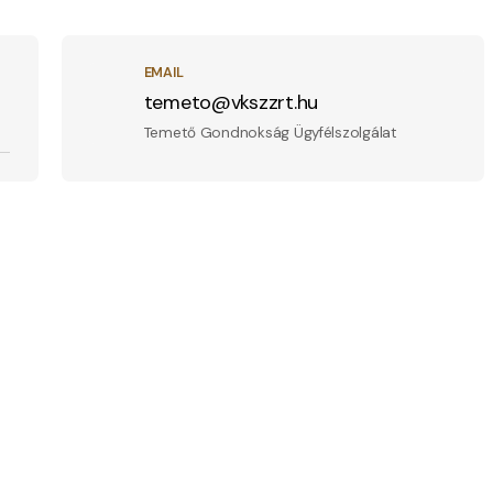
EMAIL
temeto@vkszzrt.hu
Temető Gondnokság Ügyfélszolgálat