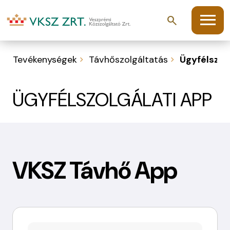
menu
search
Tevékenységek
Távhőszolgáltatás
Ügyfélszol
ÜGYFÉLSZOLGÁLATI APP
VKSZ Távhő App