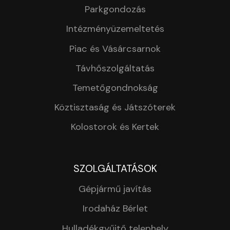
Parkgondozás
Intézményüzemeltetés
Piac és Vásárcsarnok
Távhőszolgáltatás
Temetőgondnokság
Köztisztaság és Játszóterek
Kolostorok és Kertek
SZOLGÁLTATÁSOK
Gépjármű javítás
Irodaház Bérlet
Hulladékgyűjtő telephely