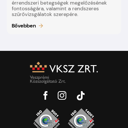
érrendszeri betegségek megelőzésének
fontosságára, valamint a rendszeres
szűrővizsgálatok szerepére.
Bővebben