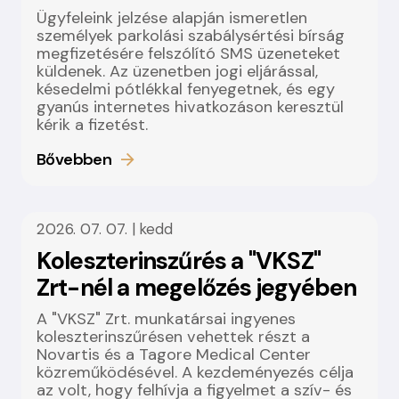
Ügyfeleink jelzése alapján ismeretlen
személyek parkolási szabálysértési bírság
megfizetésére felszólító SMS üzeneteket
küldenek. Az üzenetben jogi eljárással,
késedelmi pótlékkal fenyegetnek, és egy
gyanús internetes hivatkozáson keresztül
kérik a fizetést.
Bővebben
2026. 07. 07. | kedd
Koleszterinszűrés a "VKSZ"
Zrt-nél a megelőzés jegyében
A "VKSZ" Zrt. munkatársai ingyenes
koleszterinszűrésen vehettek részt a
Novartis és a Tagore Medical Center
közreműködésével. A kezdeményezés célja
az volt, hogy felhívja a figyelmet a szív- és