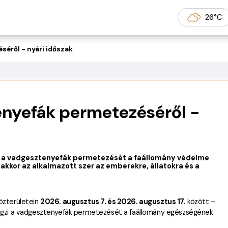
k és Kertek
26°C
éről - nyári időszak
enyefák permetezéséről -
zik a vadgesztenyefák permetezését a faállomány védelme
akkor az alkalmazott szer az emberekre, állatokra és a
közterületein
2026. augusztus 7. és 2026. augusztus 17.
között –
lvégzi a vadgesztenyefák permetezését a faállomány egészségének