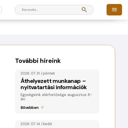
search
menu
További híreink
2026. 07. 31. | péntek
Áthelyezett munkanap –
nyitvatartási információk
Egységeink elérhetősége augusztus 8-
án.
Bővebben
2026. 07. 14. | kedd