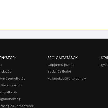
ENYSÉGEK
SZOLGÁLTATÁSOK
ÜGYI
ás
Gépjármű javítás
Egyéb
ondozás
Irodaház Bérlet
ményüzemeltetés
Hulladékgyűjtő telephely
s Vásárcsarnok
zolgáltatás
őgondnokság
ztaság és Játszóterek