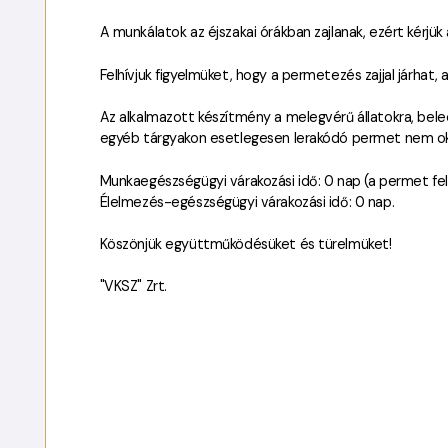
A munkálatok az éjszakai órákban zajlanak, ezért kérjük
Felhívjuk figyelmüket, hogy a permetezés zajjal járhat,
Az alkalmazott készítmény a melegvérű állatokra, bel
egyéb tárgyakon esetlegesen lerakódó permet nem ok
Munkaegészségügyi várakozási idő: 0 nap (a permet fe
Élelmezés-egészségügyi várakozási idő: 0 nap.
Köszönjük együttműködésüket és türelmüket!
"VKSZ" Zrt.