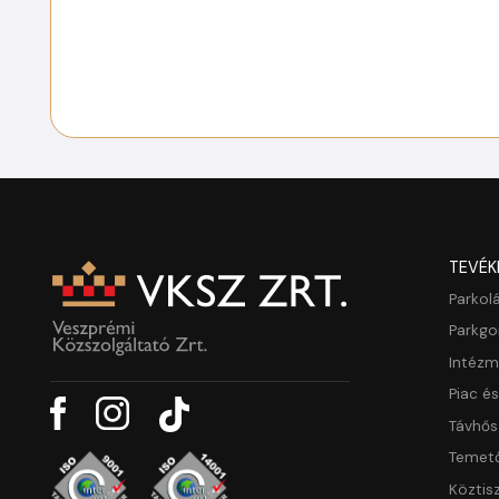
TEVÉK
Parkol
Parkg
Intéz
Piac é
Távhős
Temet
Köztis