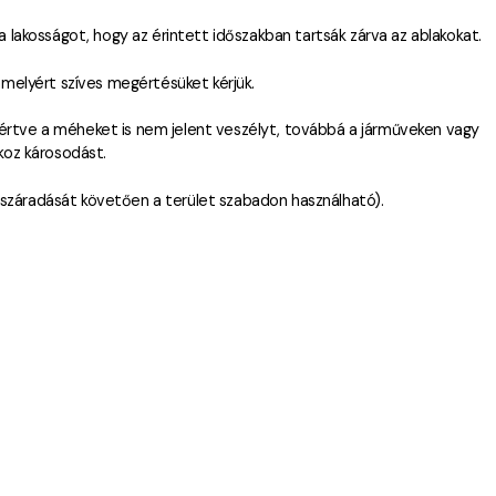
 a lakosságot, hogy az érintett időszakban tartsák zárva az ablakokat.
 amelyért szíves megértésüket kérjük.
eértve a méheket is nem jelent veszélyt, továbbá a járműveken vagy
oz károsodást.
lszáradását követően a terület szabadon használható).