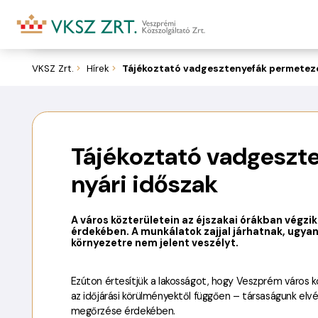
Kolostoro
VKSZ Zrt.
Hírek
Tájékoztató vadgesztenyefák permetezés
Tájékoztató vadgeszt
nyári időszak
A város közterületein az éjszakai órákban vég
érdekében. A munkálatok zajjal járhatnak, ugyan
környezetre nem jelent veszélyt.
Ezúton értesítjük a lakosságot, hogy Veszprém város 
az időjárási körülményektől függően – társaságunk e
megőrzése érdekében.