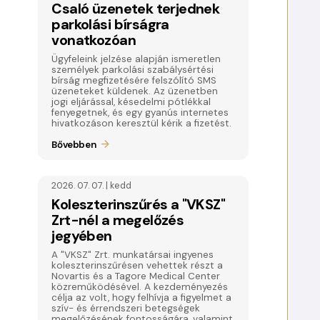
Csaló üzenetek terjednek
parkolási bírságra
vonatkozóan
Ügyfeleink jelzése alapján ismeretlen
személyek parkolási szabálysértési
bírság megfizetésére felszólító SMS
üzeneteket küldenek. Az üzenetben
jogi eljárással, késedelmi pótlékkal
fenyegetnek, és egy gyanús internetes
hivatkozáson keresztül kérik a fizetést.
Bővebben
2026. 07. 07. | kedd
Koleszterinszűrés a "VKSZ"
Zrt-nél a megelőzés
jegyében
A "VKSZ" Zrt. munkatársai ingyenes
koleszterinszűrésen vehettek részt a
Novartis és a Tagore Medical Center
közreműködésével. A kezdeményezés
célja az volt, hogy felhívja a figyelmet a
szív- és érrendszeri betegségek
megelőzésének fontosságára, valamint