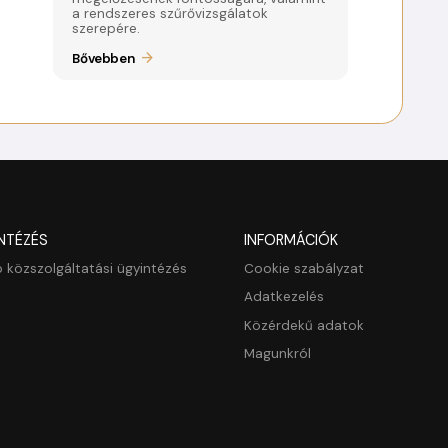
a rendszeres szűrővizsgálatok
szerepére.
Bővebben
NTÉZÉS
INFORMÁCIÓK
 közszolgáltatási ügyintézés
Cookie szabályzat
Adatkezelés
Közérdekű adatok
Magunkról